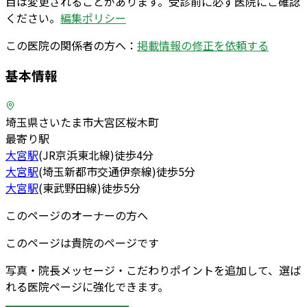
目は変更されることがあります。受診前に必ず医院にご確認
ください。
編集ポリシー
この医院の関係者の方へ：
掲載情報の修正を依頼する
基本情報
埼玉県さいたま市大宮区桜木町
最寄り駅
大宮
駅
(
JR京浜東北線
)
徒歩
4
分
大宮
駅
(
埼玉新都市交通伊奈線
)
徒歩
5
分
大宮
駅
(
東武野田線
)
徒歩
5
分
このページのオーナーの方へ
このページは貴院のページです
写真・院長メッセージ・こだわりポイントを追加して、選ば
れる医院ページに強化できます。