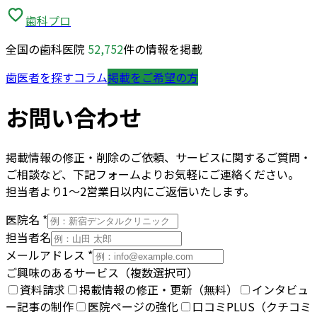
歯科プロ
全国の歯科医院
52,752
件の情報を掲載
歯医者を探す
コラム
掲載をご希望の方
お問い合わせ
掲載情報の修正・削除のご依頼、サービスに関するご質問・
ご相談など、下記フォームよりお気軽にご連絡ください。
担当者より1〜2営業日以内にご返信いたします。
医院名
*
担当者名
メールアドレス
*
ご興味のあるサービス（複数選択可）
資料請求
掲載情報の修正・更新（無料）
インタビュ
ー記事の制作
医院ページの強化
口コミPLUS（クチコミ