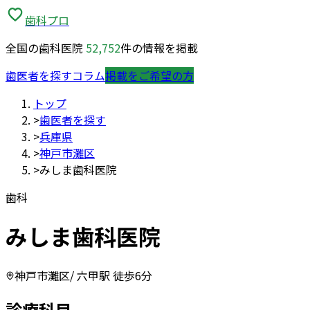
歯科プロ
全国の歯科医院
52,752
件の情報を掲載
歯医者を探す
コラム
掲載をご希望の方
トップ
>
歯医者を探す
>
兵庫県
>
神戸市灘区
>
みしま歯科医院
歯科
みしま歯科医院
神戸市灘区
/ 六甲駅 徒歩6分
診療科目