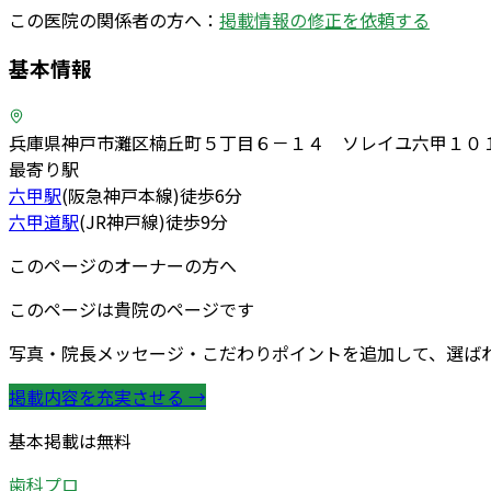
この医院の関係者の方へ：
掲載情報の修正を依頼する
基本情報
兵庫県神戸市灘区楠丘町５丁目６－１４ ソレイユ六甲１０
最寄り駅
六甲
駅
(
阪急神戸本線
)
徒歩
6
分
六甲道
駅
(
JR神戸線
)
徒歩
9
分
このページのオーナーの方へ
このページは貴院のページです
写真・院長メッセージ・こだわりポイントを追加して、選ば
掲載内容を充実させる →
基本掲載は無料
歯科プロ