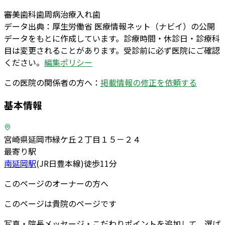
審美歯科
歯周病治療
入れ歯
データ出典：
厚生労働省 医療情報ネット（ナビイ）の公開
データをもとに作成しています。診療時間・休診日・診療科
目は変更されることがあります。受診前に必ず医院にご確認
ください。
編集ポリシー
この医院の関係者の方へ：
掲載情報の修正を依頼する
基本情報
宮崎県延岡市緑ケ丘２丁目１５－２４
最寄り駅
南延岡
駅
(
JR日豊本線
)
徒歩
11
分
このページのオーナーの方へ
このページは貴院のページです
写真・院長メッセージ・こだわりポイントを追加して、選ば