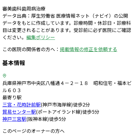
審美歯科
歯周病治療
データ出典：
厚生労働省 医療情報ネット（ナビイ）の公開
データをもとに作成しています。診療時間・休診日・診療科
目は変更されることがあります。受診前に必ず医院にご確認
ください。
編集ポリシー
この医院の関係者の方へ：
掲載情報の修正を依頼する
基本情報
兵庫県神戸市中央区八幡通４－２－１８ 昭和住宅・福本ビ
ル６０３
最寄り駅
三宮・花時計前
駅
(
神戸市海岸線
)
徒歩
2
分
貿易センター
駅
(
ポートアイランド線
)
徒歩
5
分
神戸三宮
駅
(
阪神本線
)
徒歩
5
分
このページのオーナーの方へ