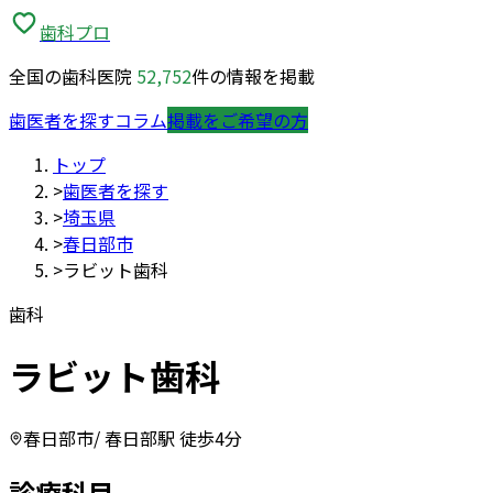
歯科プロ
全国の歯科医院
52,752
件の情報を掲載
歯医者を探す
コラム
掲載をご希望の方
トップ
>
歯医者を探す
>
埼玉県
>
春日部市
>
ラビット歯科
歯科
ラビット歯科
春日部市
/ 春日部駅 徒歩4分
診療科目