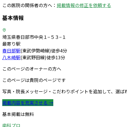
この医院の関係者の方へ：
掲載情報の修正を依頼する
基本情報
埼玉県春日部市中央１−５３−１
最寄り駅
春日部
駅
(
東武伊勢崎線
)
徒歩
4
分
八木崎
駅
(
東武野田線
)
徒歩
13
分
このページのオーナーの方へ
このページは貴院のページです
写真・院長メッセージ・こだわりポイントを追加して、選ば
掲載内容を充実させる →
基本掲載は無料
歯科プロ