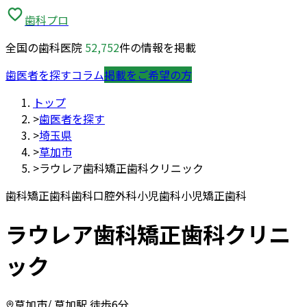
歯科プロ
全国の歯科医院
52,752
件の情報を掲載
歯医者を探す
コラム
掲載をご希望の方
トップ
>
歯医者を探す
>
埼玉県
>
草加市
>
ラウレア歯科矯正歯科クリニック
歯科
矯正歯科
歯科口腔外科
小児歯科
小児矯正歯科
ラウレア歯科矯正歯科クリニ
ック
草加市
/ 草加駅 徒歩6分