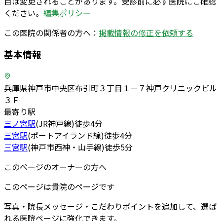
目は変更されることがあります。受診前に必ず医院にご確認
ください。
編集ポリシー
この医院の関係者の方へ：
掲載情報の修正を依頼する
基本情報
兵庫県神戸市中央区布引町３丁目１－７神戸クリニックビル
３Ｆ
最寄り駅
三ノ宮
駅
(
JR神戸線
)
徒歩
4
分
三宮
駅
(
ポートアイランド線
)
徒歩
4
分
三宮
駅
(
神戸市西神・山手線
)
徒歩
5
分
このページのオーナーの方へ
このページは貴院のページです
写真・院長メッセージ・こだわりポイントを追加して、選ば
れる医院ページに強化できます。