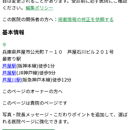
目は変更されることがあります。受診前に必ず医院にご確認
ください。
編集ポリシー
この医院の関係者の方へ：
掲載情報の修正を依頼する
基本情報
兵庫県芦屋市公光町７－１０ 芦屋石川ビル２０１号
最寄り駅
芦屋
駅
(
阪神本線
)
徒歩
1
分
芦屋
駅
(
JR神戸線
)
徒歩
9
分
芦屋川
駅
(
阪急神戸本線
)
徒歩
12
分
このページのオーナーの方へ
このページは貴院のページです
写真・院長メッセージ・こだわりポイントを追加して、選ば
れる医院ページに強化できます。