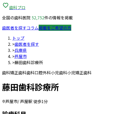
歯科プロ
全国の歯科医院
52,752
件の情報を掲載
歯医者を探す
コラム
掲載をご希望の方
トップ
>
歯医者を探す
>
兵庫県
>
芦屋市
>
藤田歯科診療所
歯科
矯正歯科
歯科口腔外科
小児歯科
小児矯正歯科
藤田歯科診療所
芦屋市
/ 芦屋駅 徒歩1分
診療科目