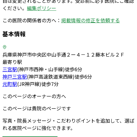
目は変更されることがあります。受診前に必ず医院にご確認
ください。
編集ポリシー
この医院の関係者の方へ：
掲載情報の修正を依頼する
基本情報
兵庫県神戸市中央区中山手通２ー４－１２藤本ビル２Ｆ
最寄り駅
三宮
駅
(
神戸市西神・山手線
)
徒歩
6
分
神戸三宮
駅
(
神戸高速鉄道東西線
)
徒歩
6
分
元町
駅
(
JR神戸線
)
徒歩
7
分
このページのオーナーの方へ
このページは貴院のページです
写真・院長メッセージ・こだわりポイントを追加して、選ば
れる医院ページに強化できます。