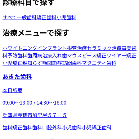
診療科目で探す
すべて
一般歯科
矯正歯科
小児歯科
治療メニューで探す
ホワイトニング
インプラント
根管治療
セラミック治療
審美歯
科
予防歯科
歯周病治療
入れ歯
マウスピース矯正
ワイヤー矯正
小児矯正
親知らず
顎関節症
訪問歯科
マタニティ歯科
あきた歯科
本日診療
09:00〜13:00 / 14:30〜18:00
兵庫県赤穂市加里屋５７－５
歯科
矯正歯科
歯科口腔外科
小児歯科
小児矯正歯科