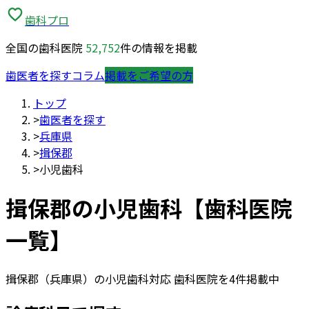
歯科プロ
全国の歯科医院
52,752
件の情報を掲載
歯医者を探す
コラム
掲載をご希望の方
トップ
>
歯医者を探す
>
兵庫県
>
揖保郡
>
小児歯科
揖保郡
の
小児歯科
【歯科医院
一覧】
揖保郡
（
兵庫県
）の
小児歯科
対応 歯科医院を
4
件掲載中