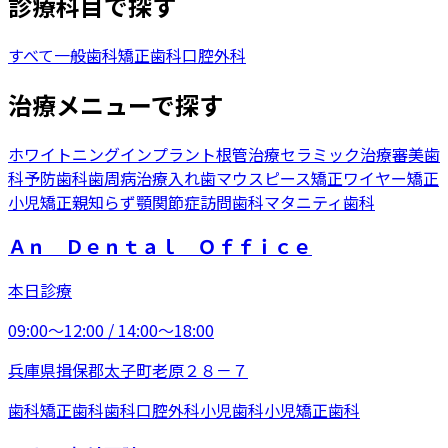
診療科目で探す
すべて
一般歯科
矯正歯科
口腔外科
治療メニューで探す
ホワイトニング
インプラント
根管治療
セラミック治療
審美歯
科
予防歯科
歯周病治療
入れ歯
マウスピース矯正
ワイヤー矯正
小児矯正
親知らず
顎関節症
訪問歯科
マタニティ歯科
Ａｎ Ｄｅｎｔａｌ Ｏｆｆｉｃｅ
本日診療
09:00〜12:00 / 14:00〜18:00
兵庫県揖保郡太子町老原２８－７
歯科
矯正歯科
歯科口腔外科
小児歯科
小児矯正歯科