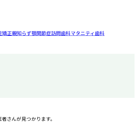
児矯正
親知らず
顎関節症
訪問歯科
マタニティ歯科
医者さんが見つかります。