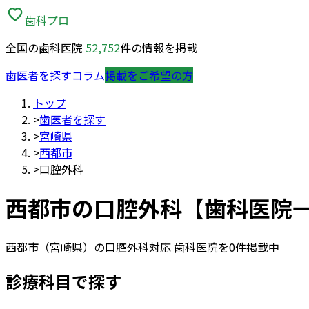
歯科プロ
全国の歯科医院
52,752
件の情報を掲載
歯医者を探す
コラム
掲載をご希望の方
トップ
>
歯医者を探す
>
宮崎県
>
西都市
>
口腔外科
西都市
の
口腔外科
【歯科医院
西都市
（
宮崎県
）の
口腔外科
対応 歯科医院を
0
件掲載中
診療科目で探す