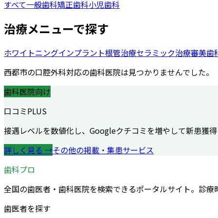
すべて
一般歯科
矯正歯科
小児歯科
治療メニューで探す
ホワイトニング
インプラント
根管治療
セラミック治療
審美歯
西都市
の
口腔外科
対応の歯科医院は見つかりませんでした。
歯科医院向け
口コミPLUS
接遇レベルを数値化し、Googleクチコミを増やして新患獲
詳しく見る →
その他の掲載・集患サービス
歯科プロ
全国の歯医者・歯科医院を検索できるポータルサイト。診療
歯医者を探す