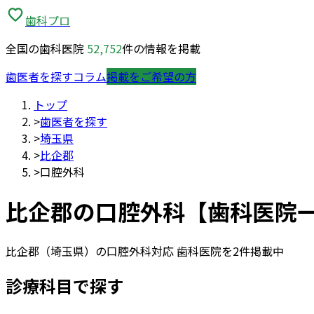
歯科プロ
全国の歯科医院
52,752
件の情報を掲載
歯医者を探す
コラム
掲載をご希望の方
トップ
>
歯医者を探す
>
埼玉県
>
比企郡
>
口腔外科
比企郡
の
口腔外科
【歯科医院
比企郡
（
埼玉県
）の
口腔外科
対応 歯科医院を
2
件掲載中
診療科目で探す