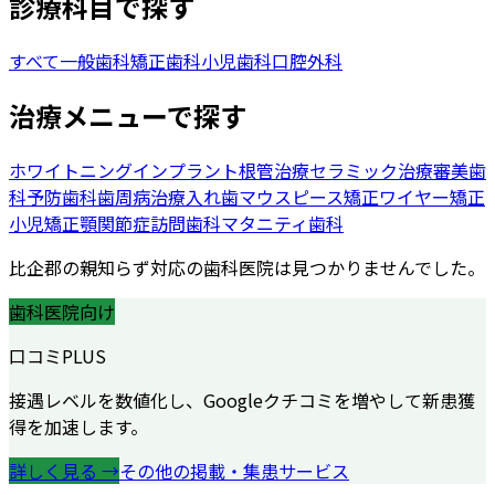
診療科目で探す
すべて
一般歯科
矯正歯科
小児歯科
口腔外科
治療メニューで探す
ホワイトニング
インプラント
根管治療
セラミック治療
審美歯
科
予防歯科
歯周病治療
入れ歯
マウスピース矯正
ワイヤー矯正
小児矯正
顎関節症
訪問歯科
マタニティ歯科
比企郡
の
親知らず
対応の歯科医院は見つかりませんでした。
歯科医院向け
口コミPLUS
接遇レベルを数値化し、Googleクチコミを増やして新患獲
得を加速します。
詳しく見る →
その他の掲載・集患サービス