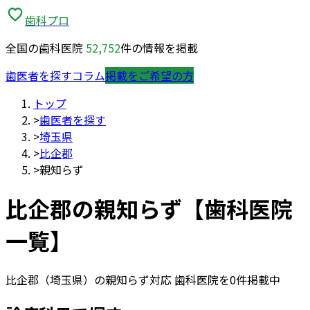
歯科プロ
全国の歯科医院
52,752
件の情報を掲載
歯医者を探す
コラム
掲載をご希望の方
トップ
>
歯医者を探す
>
埼玉県
>
比企郡
>
親知らず
比企郡
の
親知らず
【歯科医院
一覧】
比企郡
（
埼玉県
）の
親知らず
対応 歯科医院を
0
件掲載中