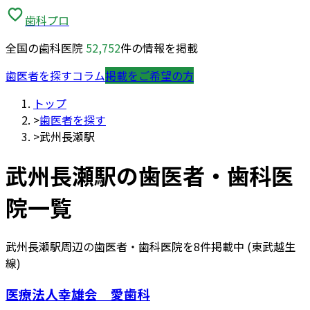
歯科プロ
全国の歯科医院
52,752
件の情報を掲載
歯医者を探す
コラム
掲載をご希望の方
トップ
>
歯医者を探す
>
武州長瀬駅
武州長瀬
駅の歯医者・歯科医
院一覧
武州長瀬
駅周辺の歯医者・歯科医院を
8
件掲載中
(東武越生
線)
医療法人幸雄会 愛歯科