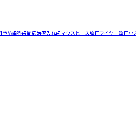
科
予防歯科
歯周病治療
入れ歯
マウスピース矯正
ワイヤー矯正
小