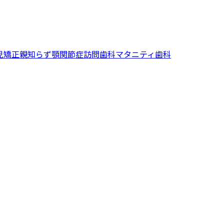
児矯正
親知らず
顎関節症
訪問歯科
マタニティ歯科