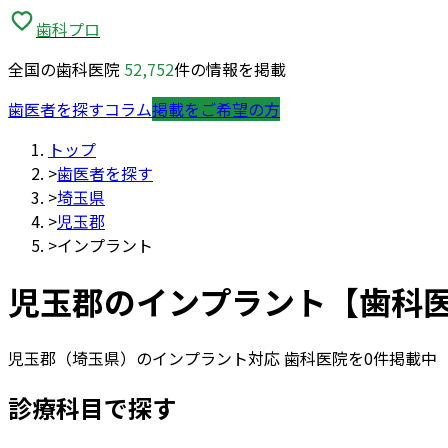
歯科プロ
全国の歯科医院
52,752
件の情報を掲載
歯医者を探す
コラム
掲載をご希望の方
トップ
>
歯医者を探す
>
埼玉県
>
児玉郡
>
インプラント
児玉郡
の
インプラント
【歯科
児玉郡
（
埼玉県
）の
インプラント
対応 歯科医院を
0
件掲載中
診療科目で探す