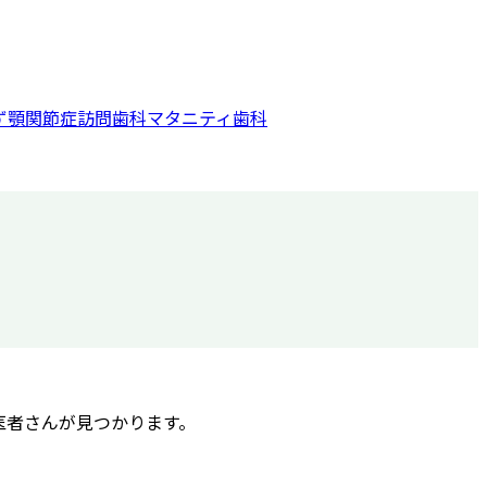
ず
顎関節症
訪問歯科
マタニティ歯科
医者さんが見つかります。