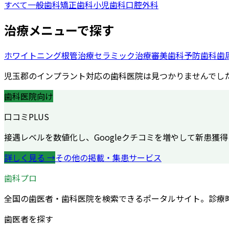
すべて
一般歯科
矯正歯科
小児歯科
口腔外科
治療メニューで探す
ホワイトニング
根管治療
セラミック治療
審美歯科
予防歯科
歯
児玉郡
の
インプラント
対応の歯科医院は見つかりませんでし
歯科医院向け
口コミPLUS
接遇レベルを数値化し、Googleクチコミを増やして新患獲
詳しく見る →
その他の掲載・集患サービス
歯科プロ
全国の歯医者・歯科医院を検索できるポータルサイト。診療
歯医者を探す