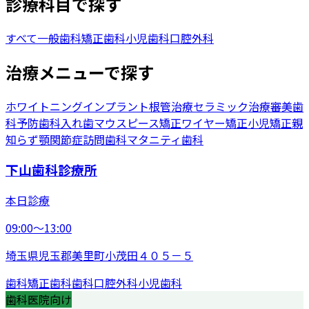
診療科目で探す
すべて
一般歯科
矯正歯科
小児歯科
口腔外科
治療メニューで探す
ホワイトニング
インプラント
根管治療
セラミック治療
審美歯
科
予防歯科
入れ歯
マウスピース矯正
ワイヤー矯正
小児矯正
親
知らず
顎関節症
訪問歯科
マタニティ歯科
下山歯科診療所
本日診療
09:00〜13:00
埼玉県児玉郡美里町小茂田４０５－５
歯科
矯正歯科
歯科口腔外科
小児歯科
歯科医院向け