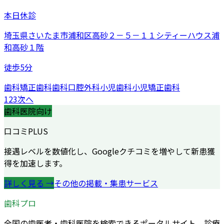
本日休診
埼玉県さいたま市浦和区高砂２－５－１１シティーハウス浦
和高砂１階
徒歩5分
歯科
矯正歯科
歯科口腔外科
小児歯科
小児矯正歯科
1
2
3
次へ
歯科医院向け
口コミPLUS
接遇レベルを数値化し、Googleクチコミを増やして新患獲
得を加速します。
詳しく見る →
その他の掲載・集患サービス
歯科プロ
全国の歯医者・歯科医院を検索できるポータルサイト。診療