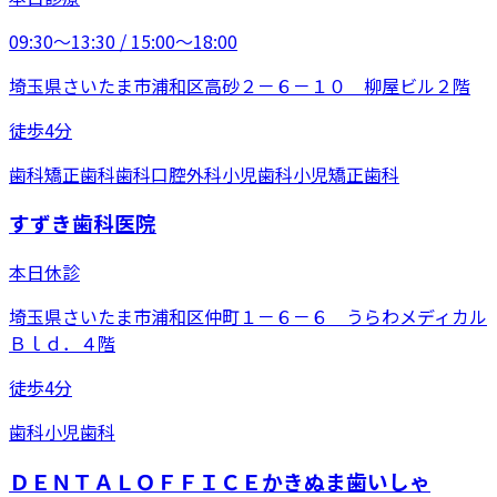
09:30〜13:30 / 15:00〜18:00
埼玉県さいたま市浦和区高砂２－６－１０ 柳屋ビル２階
徒歩4分
歯科
矯正歯科
歯科口腔外科
小児歯科
小児矯正歯科
すずき歯科医院
本日休診
埼玉県さいたま市浦和区仲町１－６－６ うらわメディカル
Ｂｌｄ．４階
徒歩4分
歯科
小児歯科
ＤＥＮＴＡＬＯＦＦＩＣＥかきぬま歯いしゃ