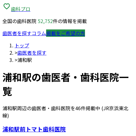
歯科プロ
全国の歯科医院
52,752
件の情報を掲載
歯医者を探す
コラム
掲載をご希望の方
トップ
>
歯医者を探す
>
浦和駅
浦和
駅の歯医者・歯科医院一
覧
浦和
駅周辺の歯医者・歯科医院を
46
件掲載中
(JR京浜東北
線)
浦和駅前トマト歯科医院